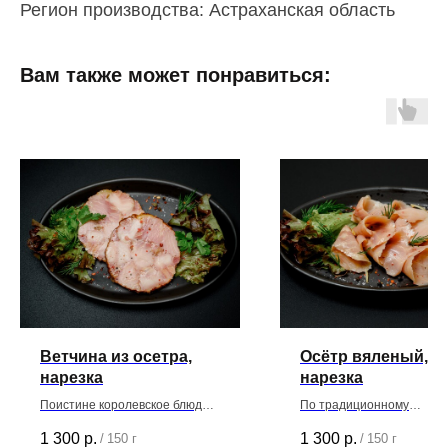
Регион производства: Астраханская область
Вам также может понравиться:
Ветчина из осетра,
Осётр вяленый,
нарезка
нарезка
Поистине королевское блюдо,
По традиционному
которое имеет нежный,
астраханскому рецепту
1 300
р.
1 300
р.
/
150 г
/
150 г
изумительный и