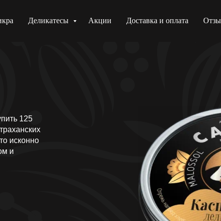
икра
Деликатесы
Акции
Доставка и оплата
Отз
пить 125
страханских
то исконно
ом и