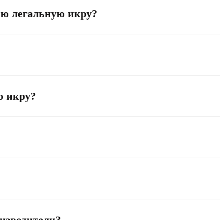
аю легальную икру?
ю икру?
оизводители?