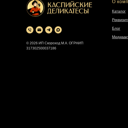
О ком
Каталог
Реквизит
Блог
Медиаак
© 2026 ИП Скороход М.А. ОГРНИП
317302500037186