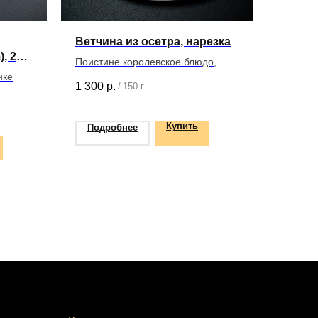
Ветчина из осетра, нарезка
, 250
Поистине королевское блюдо,
нке
которое имеет нежный,
1 300
р.
/
150 г
изумительный и неповторимый
вкус
Купить
Подробнее