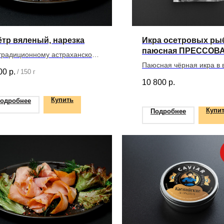
ётр вяленый, нарезка
Икра осетровых ры
паюсная ПРЕССОВ
традиционному астраханскому
100 г
епту
Паюсная чёрная икра в 
00
р.
/
150 г
упаковке
10 800
р.
Купить
одробнее
Купи
Подробнее