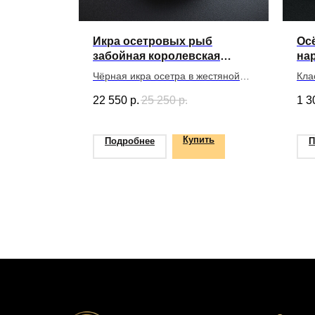
Икра осетровых рыб
Ос
забойная королевская
на
(Royal), 250 г
Чёрная икра осетра в жестяной
Кла
банке от рыб возрастом старше 15
иск
22 550
р.
25 250
р.
1 3
лет
пищ
Купить
Подробнее
П