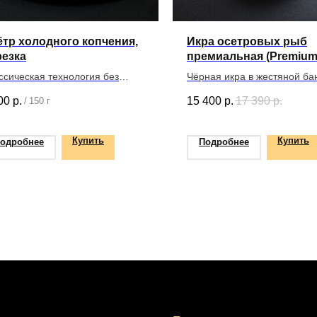
ётр холодного копчения,
Икра осетровых рыб
резка
премиальная (Premium)
г
ссическая технология без
Чёрная икра в жестяной ба
усственных консервантов и
00
р.
15 400
р.
17 390
р.
/
150 г
евых добавок
Купить
Купить
одробнее
Подробнее