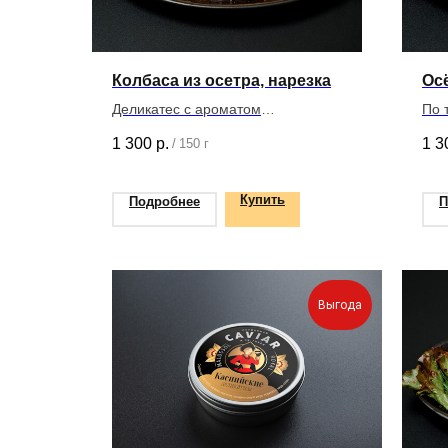
Колбаса из осетра, нарезка
Ос
Деликатес с ароматом
По 
штормового моря и пряным, чуть
рец
1 300
р.
1 3
/
150 г
сладковатым, вкусом
Купить
Подробнее
П
Выгода