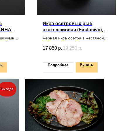
б
Икра осетровых рыб
АННАЯ,
эксклюзивная (Exclusive),
250 г
вакуумной
Чёрная икра осетра в жестяной
банке
17 850
р.
19 250
р.
ть
Купить
Подробнее
Выгода