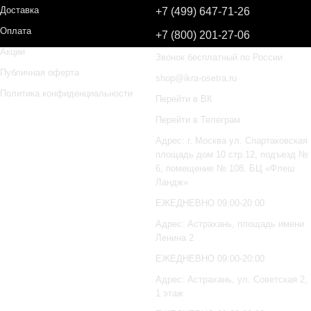
Доставка
+7 (499) 647-71-26
Оплата
+7 (800) 201-27-06
Акции
Звонок бесплатный по России
Публичная оферта
shop@ikra-osetra.ru
Политика конфиденциальности
Перейти в ВК
Перейти в Телеграм
Адрес: г. Москва ул. Спартаковская
площадь дом 10 стр.12, подъезд №
6, помещение № 108. БЦ «Флеш
Ландж»
ЕЖЕДНЕВНО 09:00-20:00
Адрес: Астрахань, площадь имени
Ленина 2
ЕЖЕДНЕВНО 09:00-20:00
Адрес: Астрахань, ул. Советская 2,
1 этаж