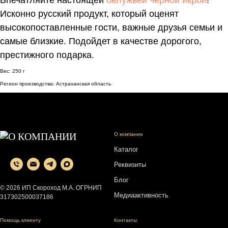
Впечатляйте настоящей
белужьей черной икрой
!
Исконно русский продукт, который оценят
высокопоставленные гости, важные друзья семьи и
самые близкие. Подойдет в качестве дорогого,
престижного подарка.
Вес: 250 г
Регион производства: Астраханская область
О компании
Каталог
Реквизиты
Блог
© 2026 ИП Скороход М.А. ОГРНИП
Медиаактивность
317302500037186
Помощь клиенту
Контакты