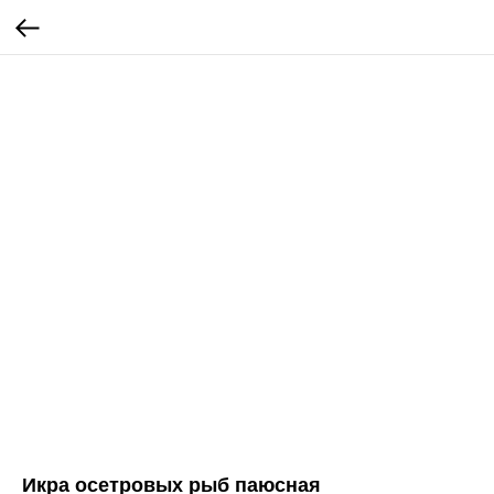
Икра осетровых рыб паюсная