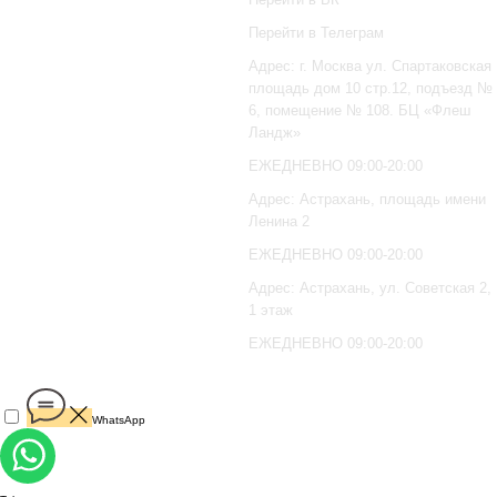
Перейти в Телеграм
Адрес: г. Москва ул. Спартаковская
площадь дом 10 стр.12, подъезд №
6, помещение № 108. БЦ «Флеш
Ландж»
ЕЖЕДНЕВНО 09:00-20:00
Адрес: Астрахань, площадь имени
Ленина 2
ЕЖЕДНЕВНО 09:00-20:00
Адрес: Астрахань, ул. Советская 2,
1 этаж
ЕЖЕДНЕВНО 09:00-20:00
WhatsApp