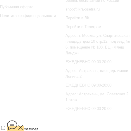
Звонок бесплатный по России
Публичная оферта
shop@ikra-osetra.ru
Политика конфиденциальности
Перейти в ВК
Перейти в Телеграм
Адрес: г. Москва ул. Спартаковская
площадь дом 10 стр.12, подъезд №
6, помещение № 108. БЦ «Флеш
Ландж»
ЕЖЕДНЕВНО 09:00-20:00
Адрес: Астрахань, площадь имени
Ленина 2
ЕЖЕДНЕВНО 09:00-20:00
Адрес: Астрахань, ул. Советская 2,
1 этаж
ЕЖЕДНЕВНО 09:00-20:00
WhatsApp