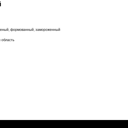
й
бленый, формованный, замороженный
я область