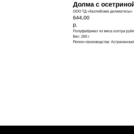
Долма с осетрино
ООО ТД «Каспийские деликатесы»
644,00
р.
Полуфабрикат из мяса осетра ру
Вес: 260 г
Регион производства: Астраханска