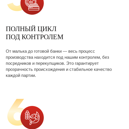
Михаил Скороход
основатель компании,
владелец осетрового
ПОЛНЫЙ ЦИКЛ
хозяйства
ПОД КОНТРОЛЕМ
Друзья, приветствую вас!
От малька до готовой банки — весь процесс
Вы находитесь на официальном сайте
производства находится под нашим контролем, без
производителя настоящей деликатесной
посредников и перекупщиков. Это гарантирует
продукции, произведённой на
прозрачность происхождения и стабильное качество
исторической родине осетровых – в
каждой партии.
низовьях реки Волги, в Астраханской
области. А это означает, что чёрная икра
и деликатесы из осетрины, которые Вы
приобретёте, обладают теми самыми
непревзойдёнными вкусовыми
качествами и свойствами, которые
многим знакомы с детства.
Астраханская область, Икрянинский
район, село Алгаза – моя малая родина.