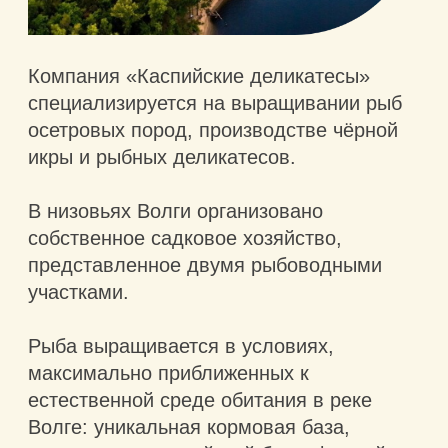
В низовьях Волги организовано
собственное садковое хозяйство,
представленное двумя рыбоводными
участками.
Рыба выращивается в условиях,
максимально приближенных к
естественной среде обитания в реке
Волге: уникальная кормовая база,
насыщенная каспийской бентофлорой и
единственным в своём роде
зоопланктоном, делает неповторимыми
вкусовые качества чёрной икры, которые
невозможно воспроизвести в других
условиях содержания осетровых.