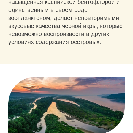
Адрес рыбоводной фермы:
Астраханская обл., Камызякский
район, с. Трехизбинка,
Западнодельтовское лесничество в
границах Камызякского и
Приволжского районов,
Камызякское участковое
лесничество, квартал 51, выделы
11,12.