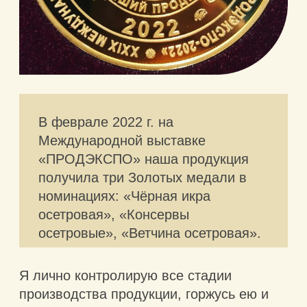
АСТРАХАНСКАЯ
ЧЁРНАЯ ИКРА
ОПТОМ
ОТ ПРОИЗВОДИТЕЛЯ
Икра с собственной эко-фермы в низовьях
Волги
под Астраханью. Натуральный корм,
производство строго
по ГОСТу — вкус, которому можно
доверять.