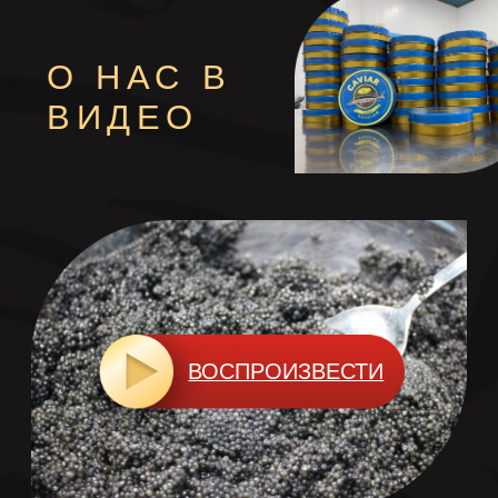
зоны. Здесь – идеальные условия для
обитания царской рыбы: уникальная
кормовая база, насыщенная каспийской
бентофлорой и единственным в своём
роде зоопланктоном, делает
неповторимыми вкусовые качества
чёрной икры, которые невозможно
воспроизвести в других условиях
содержания осетровых. Осетры –
ровесники динозавров, обитают здесь в
диких условиях миллионы лет, а их дар –
чёрная икра – по сей день является
символом России.