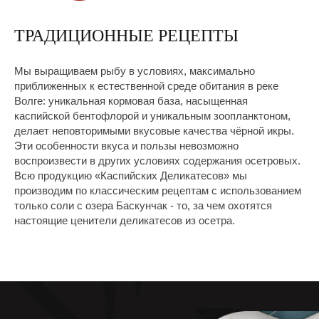
Всё детство я провёл там с родителями,
мой отец – потомственный рыбак. С
ТРАДИЦИОННЫЕ РЕЦЕПТЫ
малых лет я помогал отцу: мы вместе
ловили рыбу, солили и вялили балыки,
готовили черную икру. Как сейчас помню
Мы выращиваем рыбу в условиях, максимально
первую банку икры, которую приготовил
приближенных к естественной среде обитания в реке
сам, и те бесконечные марлевые тюки с
Волге: уникальная кормовая база, насыщенная
паюсом, развешанные в огороде, и
каспийской бентофлорой и уникальным зоопланктоном,
забитые «Крупскими» банками морозилки
– останутся в моей памяти навсегда.
делает неповторимыми вкусовые качества чёрной икры.
Тогда, много лет назад, мальчишкой, я
Эти особенности вкуса и пользы невозможно
даже не думал и не представлял, что
воспроизвести в других условиях содержания осетровых.
дело моей жизни будет связано с
Всю продукцию «Каспийских Деликатесов» мы
производством чёрной икры и рыбных
производим по классическим рецептам с использованием
деликатесов.
только соли с озера Баскунчак - то, за чем охотятся
настоящие ценители деликатесов из осетра.
Мой родной край – поистине уникальный.
Искренне люблю его. Я основал
компанию ООО «Каспийские
Деликатесы», построил осетровую ферму
в 15 километрах от Каспия, вверх по
течению реки Волги в экологически
чистом районе Астраханской заповедной