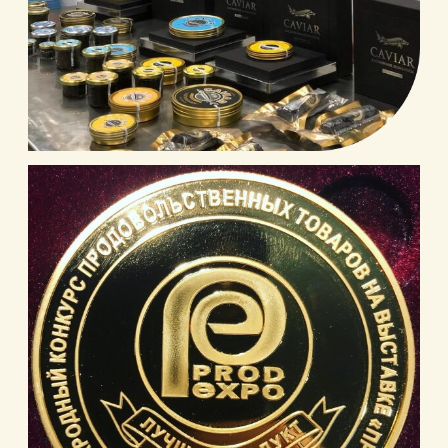
СЕРТИФИКАТЫ
Регулярно продукция компании проходит
проверку, получая документальные
подтверждения соответствия стандартам.
Формируя каждый заказ, наши менеджеры
всегда вкладывают в посылку
соответствующие документы,
подтверждающие происхождение и
качество продукции.