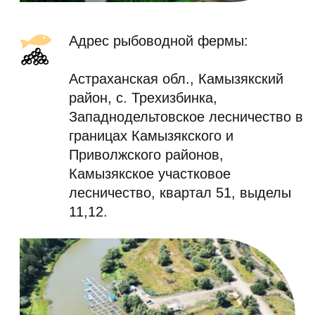
Вся продукция компании производится
по классическим рецептам с
использованием только лишь соли с
озера Баскунчак.
Чёрная икра производится по ГОСТ Р
55486-2013.
Уже более 8 лет компания занимается
производством легендарных
деликатесов: чёрная икра стерляди,
осетра, белуги; паюсная осетровая икра;
осетрина вяленая, горячего и холодного
копчения; ветчина из осетрины.
Высокое качество продукции
подтверждается
сертификацией
международного образца
и
отзывами
постоянных клиентов
.