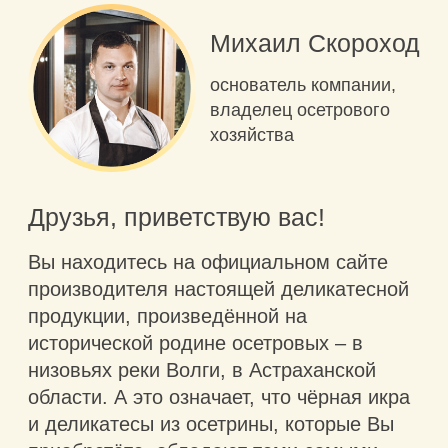
В феврале 2022 г. на
Международной выставке
«ПРОДЭКСПО» наша продукция
получила три Золотых медали в
номинациях: «Чёрная икра
осетровая», «Консервы
осетровые», «Ветчина осетровая».
Я лично контролирую все стадии
производства продукции, горжусь ею и