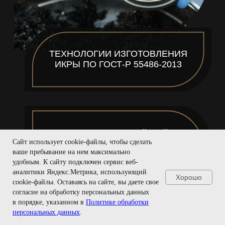
Сайт использует cookie-файлы, чтобы сделать
ваше пребывание на нем максимально
удобным. К cайту подключен сервис веб-
аналитики Яндекс.Метрика, использующий
Хорошо
cookie-файлы. Оставаясь на сайте, вы даете свое
согласие на обработку персональных данных
в порядке, указанном в
Политике обработки
персональных данных
.