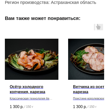
Регион производства: Астраханская область
Вам также может понравиться:
Осётр холодного
Ветчина из осетра
копчения, нарезка
нарезка
Классическая технология без
Поистине королевское бл
искусственных консервантов и
которое имеет нежный,
1 300
р.
1 300
р.
/
150 г
/
150 г
пищевых добавок
изумительный и