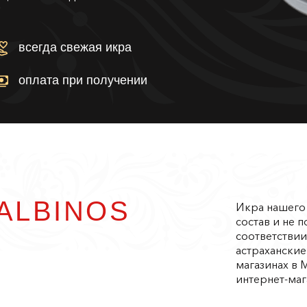
всегда свежая икра
оплата при получении
ALBINOS
Икра нашего
состав и не 
соответстви
астрахански
магазинах в 
интернет-маг