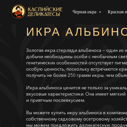
Черная икра
Красная 
ИКРА АЛЬБИН
Золотая икра стерляди альбиноса — один из 
добычи необходимы особи с необычным светл
генетических особенностей отсутствует пигм
особую ценность, поскольку встречаются кр
получить не более 250 грамм икры, чем объясн
Икра альбиноса ценится не только за уникаль
вкусовые характеристики. Она имеет мягкий
и приятным послевкусием.
Вы можете купить икру альбиноса в компани
собственному садковому осетровому хозяйст
мы можем предложить деликатесную продук