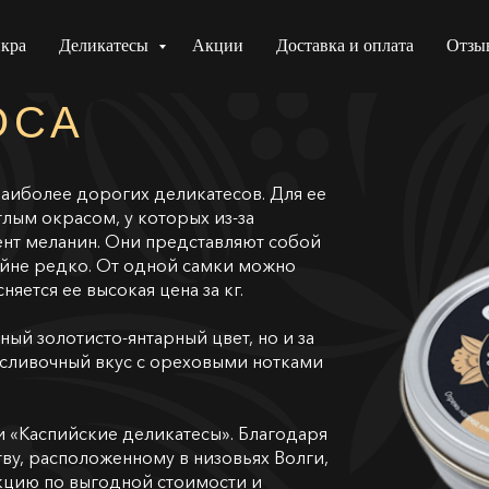
икра
Деликатесы
Акции
Доставка и оплата
Отзы
ОСА
наиболее дорогих деликатесов. Для ее
ым окрасом, у которых из-за
ент меланин. Они представляют собой
айне редко. От одной самки можно
яется ее высокая цена за кг.
ный золотисто-янтарный цвет, но и за
 сливочный вкус с ореховыми нотками
и «Каспийские деликатесы». Благодаря
ву, расположенному в низовьях Волги,
цию по выгодной стоимости и