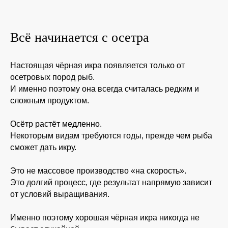
Всё начинается с осетра
Настоящая чёрная икра появляется только от
осетровых пород рыб.
И именно поэтому она всегда считалась редким и
Акция 1+1=3
сложным продуктом.
ЗАКАЖИ 3 БАНКИ 100
Осётр растёт медленно.
Г. ИКРЫ
Некоторым видам требуются годы, прежде чем рыба
ПРЕМИАЛЬНОЙ
сможет дать икру.
(PREMIUM) ПО ЦЕНЕ
Это не массовое производство «на скорость».
13 990 РУБ. ВМЕСТО
Это долгий процесс, где результат напрямую зависит
19 800 РУБ.
от условий выращивания.
Оставить заявку
Именно поэтому хорошая чёрная икра никогда не