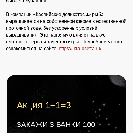
бывает случайной.
*Акция действует только для новых
клиентов и не более одного заказа в одни
В компании «Каспийские деликатесы» рыба
руки
выращивается на собственной ферме в естественной
проточной воде, без ускоренных условий
выращивания. Это напрямую влияет на вкус,
плотность зерна и качество икры. Подробнее можно
ознакомиться на сайте:
https://ikra-osetra.ru/